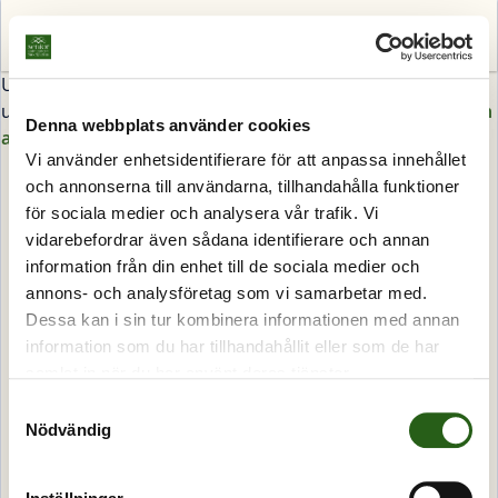
Sök
Meny
Utgånget arrangemang eller memcached ännu ej
uppdaterad, hitta andra arrangemang under
program och
Denna webbplats använder cookies
anmälan
.
Vi använder enhetsidentifierare för att anpassa innehållet
och annonserna till användarna, tillhandahålla funktioner
för sociala medier och analysera vår trafik. Vi
vidarebefordrar även sådana identifierare och annan
information från din enhet till de sociala medier och
annons- och analysföretag som vi samarbetar med.
Dessa kan i sin tur kombinera informationen med annan
information som du har tillhandahållit eller som de har
samlat in när du har använt deras tjänster.
Samtyckesval
Nödvändig