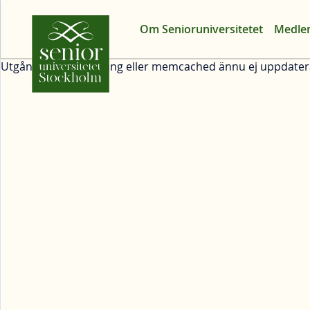
Om Senioruniversitetet
Medle
Utgånget arrangemang eller memcached ännu ej uppdater