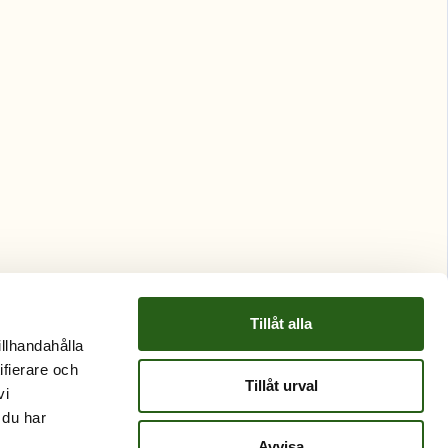
Tillåt alla
illhandahålla
ifierare och
Tillåt urval
vi
 du har
Avvisa