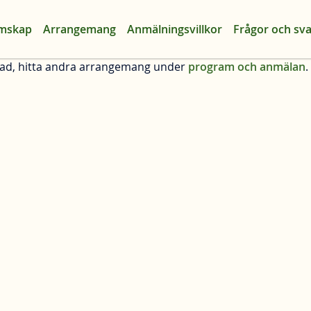
mskap
Arrangemang
Anmälningsvillkor
Frågor och sva
ad, hitta andra arrangemang under
program och anmälan
.
Sök
Föreläsningsserier
Temadagar
Vandringar och exkursioner
Universitetskurser
Studiecirklar
Arrangemang på distans