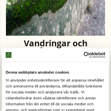
Vandringar och
exkursioner
Termin efter termin räknas våra fascinerande konst-
och kulturvandringar till de mest populära
Denna webbplats använder cookies
arrangemang som vi erbjuder. Här kan du lära dig
Vi använder enhetsidentifierare för att anpassa innehållet
mer om Stockholms offentliga konst samt låta dig
och annonserna till användarna, tillhandahålla funktioner
inspireras av stadens långa och unika historia.
för sociala medier och analysera vår trafik. Vi
vidarebefordrar även sådana identifierare och annan
Du kan också upptäcka Stockholms läns natur på
information från din enhet till de sociala medier och
våra spännande naturvandringar/exkursioner både i
annons- och analysföretag som vi samarbetar med.