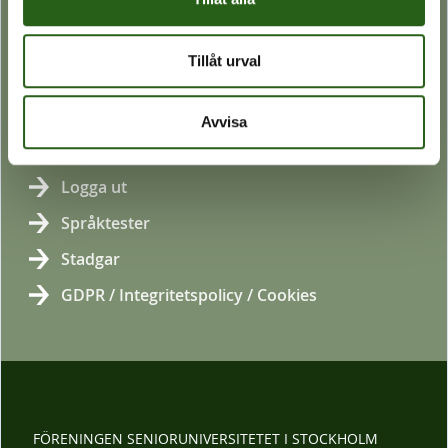
Bli medlem
Katalog (i pappersform)
Tillåt urval
Katalog (PDF)
Programarkiv
Avvisa
Logga in
Logga ut
Språktester
Stadgar
GDPR / Integritetspolicy / Cookies
FÖRENINGEN SENIORUNIVERSITETET I STOCKHOLM