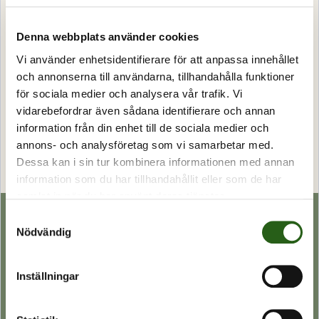
Denna webbplats använder cookies
Hitta via arrangemangstyp
Vi använder enhetsidentifierare för att anpassa innehållet
och annonserna till användarna, tillhandahålla funktioner
Sök arrangemang
för sociala medier och analysera vår trafik. Vi
vidarebefordrar även sådana identifierare och annan
information från din enhet till de sociala medier och
Sök
annons- och analysföretag som vi samarbetar med.
Dessa kan i sin tur kombinera informationen med annan
information som du har tillhandahållit eller som de har
samlat in när du har använt deras tjänster.
Samtyckesval
Nödvändig
Genvägar
Skapa konto
Inställningar
Bli medlem