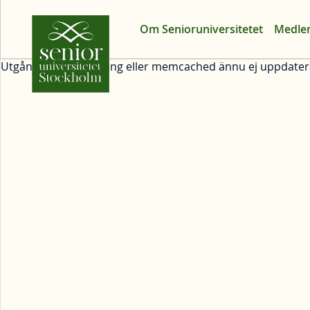
Om Senioruniversitetet
Medle
Utgånget arrangemang eller memcached ännu ej uppdater