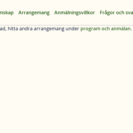
mskap
Arrangemang
Anmälningsvillkor
Frågor och sva
ad, hitta andra arrangemang under
program och anmälan
.
Sök
Föreläsningsserier
Temadagar
Vandringar och exkursioner
Universitetskurser
Studiecirklar
Arrangemang på distans