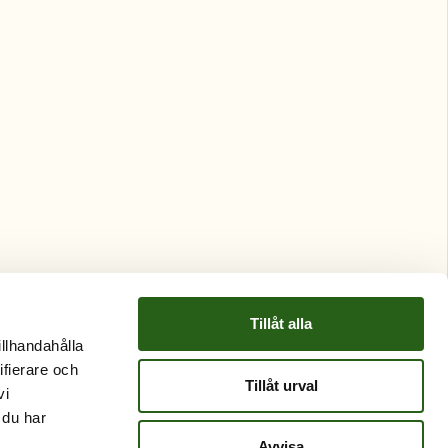
Tillåt alla
illhandahålla
ifierare och
Tillåt urval
vi
 du har
Avvisa