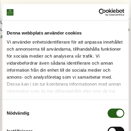
Sök
Meny
Utgånget arrangemang eller memcached ännu ej
uppdaterad, hitta andra arrangemang under
program och
Denna webbplats använder cookies
anmälan
.
Vi använder enhetsidentifierare för att anpassa innehållet
och annonserna till användarna, tillhandahålla funktioner
för sociala medier och analysera vår trafik. Vi
vidarebefordrar även sådana identifierare och annan
information från din enhet till de sociala medier och
annons- och analysföretag som vi samarbetar med.
Dessa kan i sin tur kombinera informationen med annan
information som du har tillhandahållit eller som de har
samlat in när du har använt deras tjänster.
Samtyckesval
Nödvändig