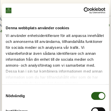
Sök
Meny
Utgånget arrangemang eller memcached ännu ej
uppdaterad, hitta andra arrangemang under
program och
Denna webbplats använder cookies
anmälan
.
Vi använder enhetsidentifierare för att anpassa innehållet
och annonserna till användarna, tillhandahålla funktioner
för sociala medier och analysera vår trafik. Vi
vidarebefordrar även sådana identifierare och annan
information från din enhet till de sociala medier och
annons- och analysföretag som vi samarbetar med.
Dessa kan i sin tur kombinera informationen med annan
information som du har tillhandahållit eller som de har
samlat in när du har använt deras tjänster.
Samtyckesval
Nödvändig